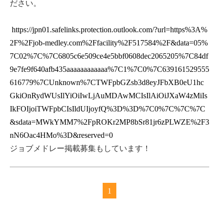
ださい。
https://jpn01.safelinks.protection.outlook.com/?url=https%3A%
2F%2Fjob-medley.com%2Ffacility%2F517584%2F&data=05%
7C02%7C%7C6805c6e509ce4e5bbf0608dec2065205%7C84df
9e7fe9f640afb435aaaaaaaaaaaa%7C1%7C0%7C639161529555
616779%7CUnknown%7CTWFpbGZsb3d8eyJFbXB0eU1hc
GkiOnRydWUsIlYiOiIwLjAuMDAwMCIsIlAiOiJXaW4zMiIs
IkFOIjoiTWFpbCIsIldUIjoyfQ%3D%3D%7C0%7C%7C%7C
&sdata=MWkYMM7%2FpROKr2MP8bSr81jr6zPLWZE%2F3
nN6Oac4HMo%3D&reserved=0
ジョブメドレー掲載募集もしています！
1